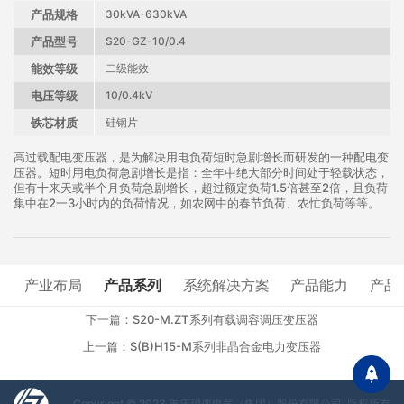
产品规格
30kVA-630kVA
产品型号
S20-GZ-10/0.4
能效等级
二级能效
电压等级
10/0.4kV
铁芯材质
硅钢片
高过载配电变压器，是为解决用电负荷短时急剧增长而研发的一种配电变
压器。短时用电负荷急剧增长是指：全年中绝大部分时间处于轻载状态，
但有十来天或半个月负荷急剧增长，超过额定负荷1.5倍甚至2倍，且负荷
集中在2一3小时内的负荷情况，如农网中的春节负荷、农忙负荷等等。
产业布局
产品系列
系统解决方案
产品能力
产品
下一篇：S20-M.ZT系列有载调容调压变压器
上一篇：S(B)H15-M系列非晶合金电力变压器
Copyright © 2023 重庆望变电气（集团）股份有限公司. 版权所有