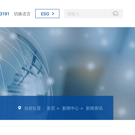
191
切换语言
ESG
当前位置：
首页
>
新闻中心
>
新闻资讯