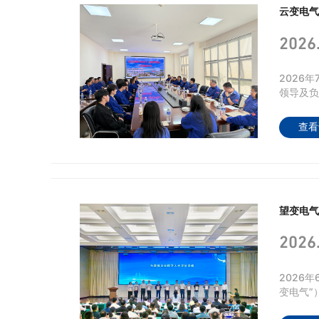
云变电气
2026
2026
领导及负
查看
望变电气
2026
2026
变电气”