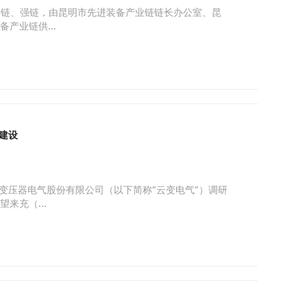
、延链、强链，由昆明市先进装备产业链链长办公室、昆
产业链供...
建设
南变压器电气股份有限公司（以下简称“云变电气”）调研
来充（...