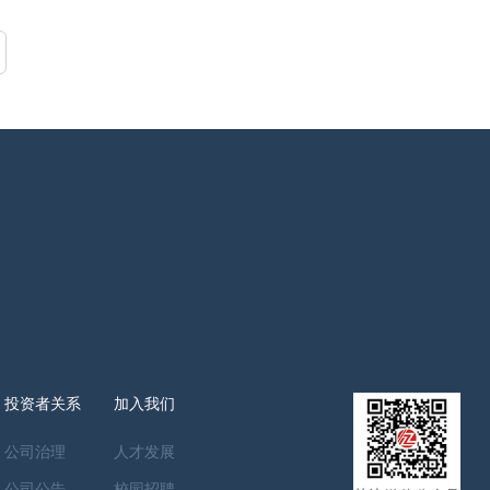
投资者关系
加入我们
公司治理
人才发展
公司公告
校园招聘