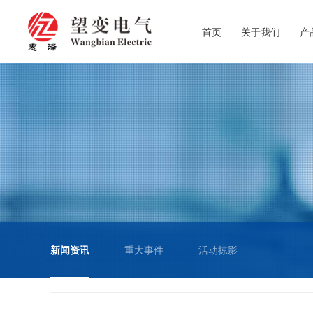
首页
关于我们
产
新闻资讯
重大事件
活动掠影