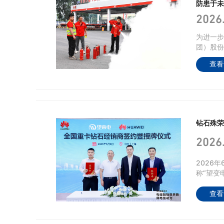
防患于未
2026
为进一步
团）股份
查看
​钻石殊
2026
2026
称“望变
查看