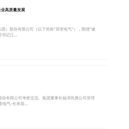
企业高质量发展
集团）股份有限公司（以下简称“望变电气”），围绕“健
记江...
）股份有限公司考察交流。集团董事长杨泽民携公司管理
气-长寿基...